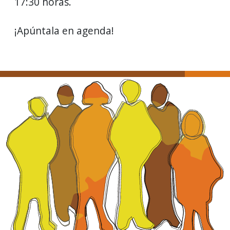
17:30 horas.
¡Apúntala en agenda!