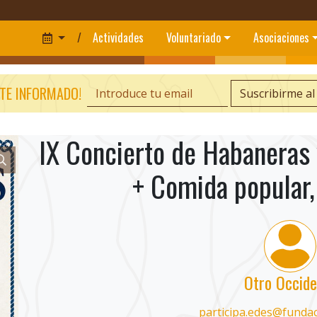
/
Actividades
Voluntariado
Asociaciones
TE INFORMADO!
Suscribirme al
IX Concierto de Habaneras 
+ Comida popular,
Otro Occide
participa.edes@funda