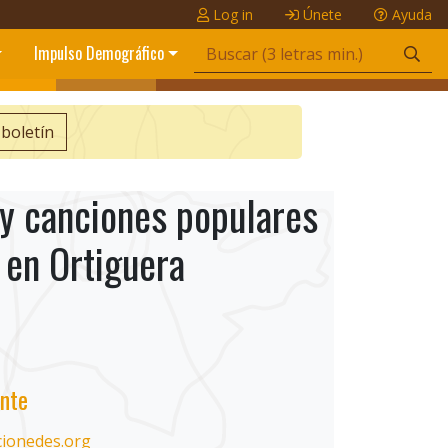
Log in
Únete
Ayuda
Impulso Demográfico
 boletín
y canciones populares
 en Ortiguera
nte
cionedes.org