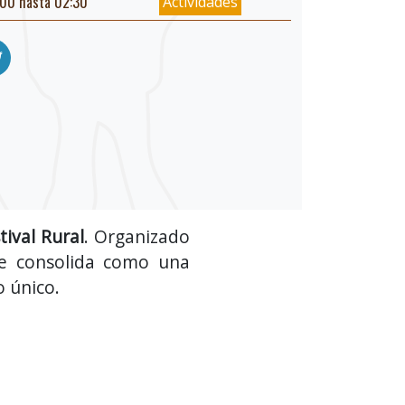
00 hasta 02:30
Actividades
tival Rural
. Organizado
 se consolida como una
o único.