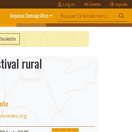
Log in
Únete
Ayuda
Impulso Demográfico
 boletín
tival rural
nte
cionedes.org