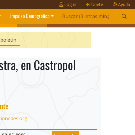
Log in
Únete
Ayuda
Impulso Demográfico
 boletín
stra, en Castropol
nte
cionedes.org