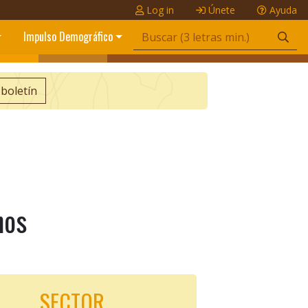
Log in
Únete
Ayuda
Impulso Demográfico
 boletín
nos
SECTOR