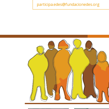
participa.edes@fundacionedes.org